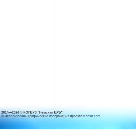
2014—2026 © КОГБУЗ "Немская ЦРБ"
© Использованы графические изображения проекта
icons8.com