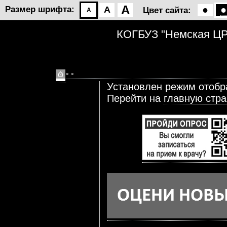
A
●
●
Размер шрифта:
A
Цвет сайта:
A
КОГБУЗ "Немская Ц
◦ ◦
Установлен режим отобр
Перейти на
главную стра