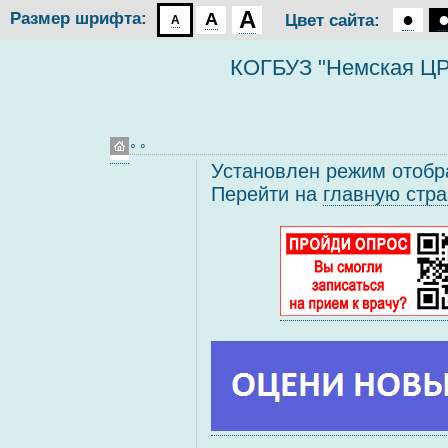
A
●
Размер шрифта:
A
Цвет сайта:
A
КОГБУЗ "Немская Ц
◦ ◦
Установлен режим отобр
Перейти на
главную стра