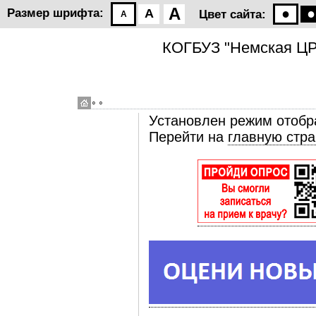
A
●
●
Размер шрифта:
A
Цвет сайта:
A
КОГБУЗ "Немская Ц
◦ ◦
Установлен режим отобр
Перейти на
главную стра